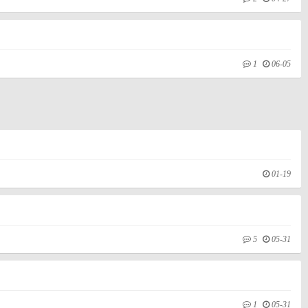
1
06-05
01-19
5
05-31
1
05-31