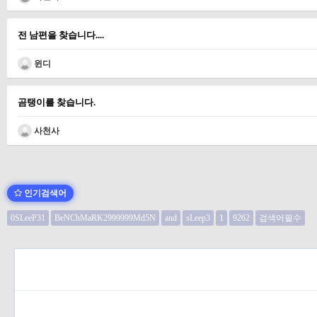
전 남편을 찾습니다....
윈디
곰탱이를 찾습니다.
사천사
인기검색어
0SLeeP31
BeNChMaRK2999999Md5N
and
sLeep3
1
9262
검색어필수