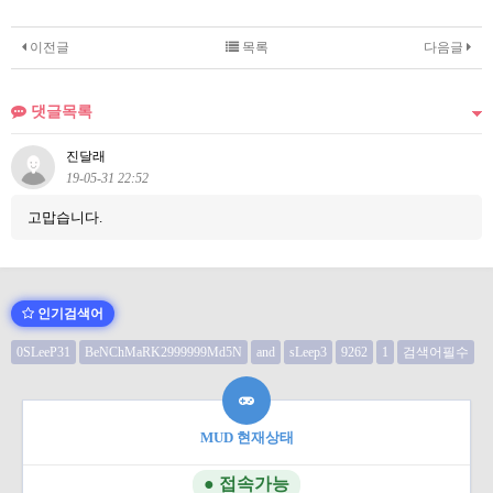
이전글
목록
다음글
댓글목록
진달래
19-05-31 22:52
고맙습니다.
인기검색어
0SLeeP31
BeNChMaRK2999999Md5N
and
sLeep3
9262
1
검색어필수
MUD 현재상태
● 접속가능