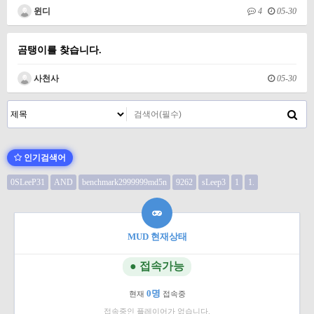
윈디
4
05-30
곰탱이를 찾습니다.
사천사
05-30
인기검색어
0SLeeP31
AND
benchmark2999999md5n
9262
sLeep3
1
1.
MUD 현재상태
● 접속가능
0명
현재
접속중
접속중인 플레이어가 없습니다.